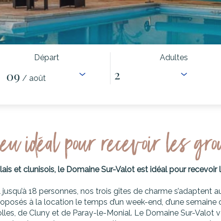
Départ
Adultes
09
/ août
ieu idéal pour recevoir les gr
lais et clunisois, le Domaine Sur-Valot est idéal pour recevoir 
jusqu’à 18 personnes, nos trois gîtes de charme s’adaptent au
roposés à la location le temps d’un week-end, d’une semaine o
olles, de Cluny et de Paray-le-Monial. Le Domaine Sur-Valot vou