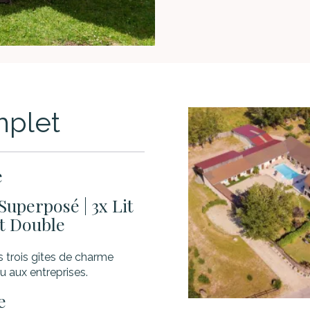
plet
e
t Superposé
|
3x Lit
it Double
s trois gîtes de charme
u aux entreprises.
e