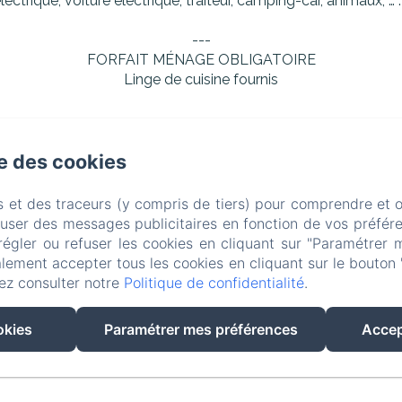
ctrique, voiture éléctrique, traiteur, camping-car, animaux, … 
---
FORFAIT MÉNAGE OBLIGATOIRE
Linge de cuisine fournis
se des cookies
be à la Jeanne, Beaubery
Téléphone: 07 62 87 34 04 / 07 4
s et des traceurs (y compris de tiers) pour comprendre et 
domaine@sur-valot.fr
fuser des messages publicitaires en fonction de vos préfére
régler ou refuser les cookies en cliquant sur "Paramétrer 
Les gîtes
Les séminaires
Au Domaine
Tourisme
lement accepter tous les cookies en cliquant sur le bouton 
ez consulter notre
Politique de confidentialité
.
Créé par Amenitiz
okies
Paramétrer mes préférences
Accep