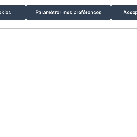
Créé par Amenitiz
okies
Paramétrer mes préférences
Accep