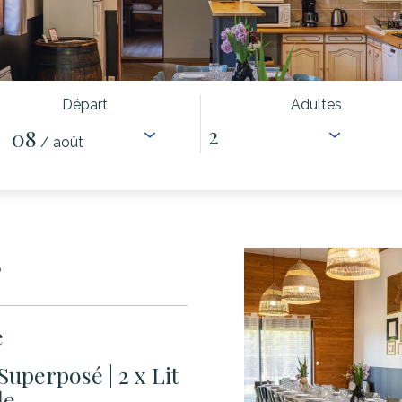
Départ
Adultes
08
/ août
e
e
t Superposé
|
2 x Lit
le