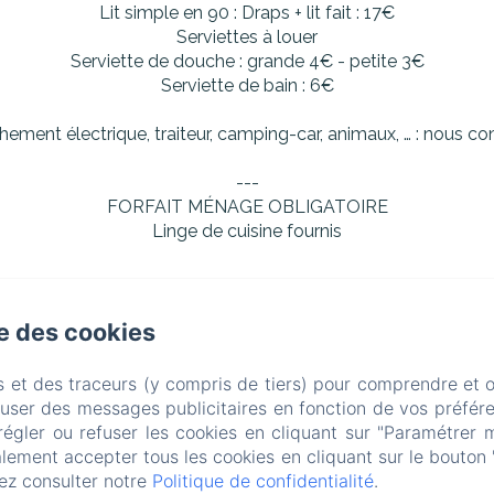
Lit simple en 90 : Draps + lit fait : 17€
Serviettes à louer
Serviette de douche : grande 4€ - petite 3€
Serviette de bain : 6€
ement électrique, traiteur, camping-car, animaux, … : nous co
---
FORFAIT MÉNAGE OBLIGATOIRE
Linge de cuisine fournis
se des cookies
be à la Jeanne, Beaubery
Téléphone: 07 62 87 34 04 / 07 4
s et des traceurs (y compris de tiers) pour comprendre et 
domaine@sur-valot.fr
fuser des messages publicitaires en fonction de vos préfére
régler ou refuser les cookies en cliquant sur "Paramétrer 
Les gîtes
Les séminaires
Au Domaine
Tourisme
lement accepter tous les cookies en cliquant sur le bouton 
ez consulter notre
Politique de confidentialité
.