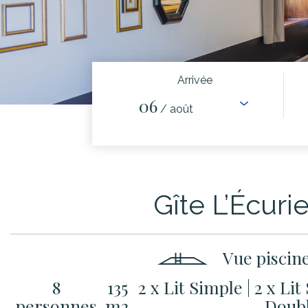
Arrivée
06
/ août
Gîte L’Écuri
Vue piscin
8
135
2 x Lit Simple
|
2 x Li
personnes
m2
Doub