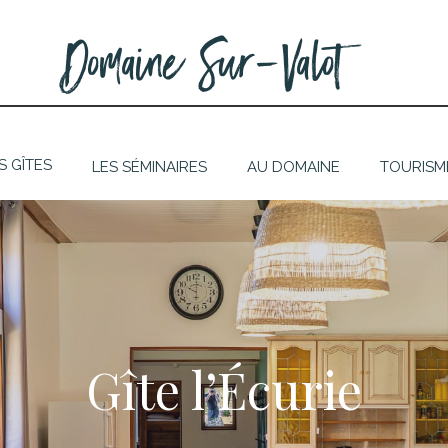
Domaine Sur-Valot
S GÎTES
LES SÉMINAIRES
AU DOMAINE
TOURISM
Gîte l’Écurie