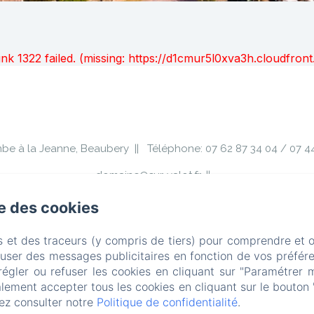
unk 1322 failed. (missing: https://d1cmur5l0xva3h.cloudfr
be à la Jeanne, Beaubery
Téléphone: 07 62 87 34 04 / 07 4
domaine@sur-valot.fr
Les gîtes
Les séminaires
Au Domaine
Tourisme
se des cookies
s et des traceurs (y compris de tiers) pour comprendre et 
fuser des messages publicitaires en fonction de vos préfére
Créé par Amenitiz
régler ou refuser les cookies en cliquant sur "Paramétrer 
lement accepter tous les cookies en cliquant sur le bouton 
ez consulter notre
Politique de confidentialité
.